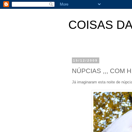
COISAS D
15/12/2009
NÚPCIAS ,,, COM 
Já imaginaram esta noite de núpcia