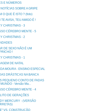
ES E NÚMEROS
 NOTÍCIAS SOBRE A GRIPE
 O QUE É ISTO ? (foto)
TE AVISA, TEU AMIGO É !
Y CHRISTMAS - 3
SSO CÉREBRO MENTE - 5
Y CHRISTMAS - 2
INDADES
R DE SEXO NÃO É UM
PRICHO !
Y CHRISTMAS - 1
AGEM DE NATAL
 DA MOURA - ENSINO ESPECIAL
DAS DRÁSTICAS NA BANCA
IS PEQUENO CONTO DE FADAS
MUNDO - Versão Ma...
SSO CÉREBRO MENTE - 4
LITO DE GERAÇÕES
DY MERCURY - (VERSÃO
RRETAS)
SE" VS. CONSTRUÇÃO