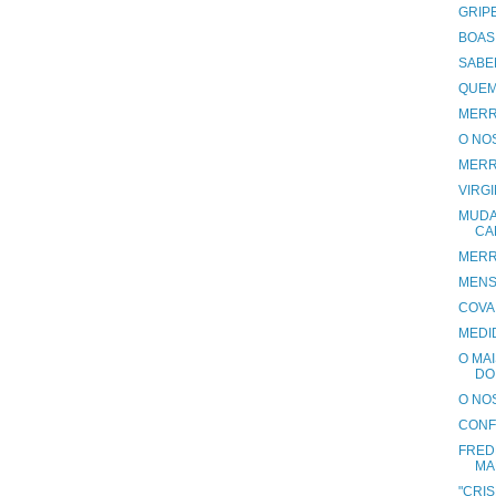
GRIP
BOAS
SABEM
QUEM 
MERR
O NO
MERR
VIRG
MUDA
CA
MERR
MENS
COVA
MEDI
O MA
DO 
O NO
CONF
FRED
MA
"CRI