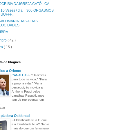
OCRISIA DA IGREJA CATÓLICA
10 Vezes / dia = 300 ORGASMOS
 UUUFFF...
GALOMANIA DAS ALTAS
LOCIDADES
MBRA
mbro
( 42 )
bro
( 15 )
ta de blogues
os a Oriente
CANALHAS
-
*Há limites
para tudo na vida.* *Para
a própria vida.* *Ver a
perseguição movida a
Anthony Fauci pelos
canalhas Republicanos
tem de representar um
..
oras
pladora Ocidental
-
A Identidade Nua O que
é a Identidade Nua? Não é
mais do que um fenómeno