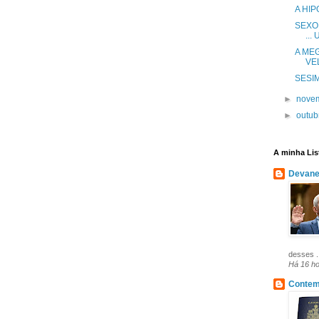
A HIP
SEXO 
...
A ME
VE
SESI
►
nove
►
outu
A minha Lis
Devanei
desses .
Há 16 h
Contem