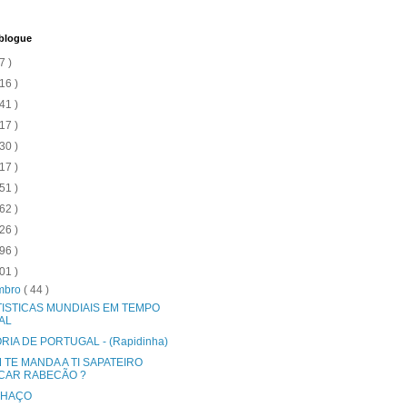
 blogue
7 )
16 )
41 )
17 )
30 )
17 )
51 )
62 )
26 )
96 )
01 )
mbro
( 44 )
TISTICAS MUNDIAIS EM TEMPO
AL
RIA DE PORTUGAL - (Rapidinha)
 TE MANDA A TI SAPATEIRO
CAR RABECÃO ?
LHAÇO