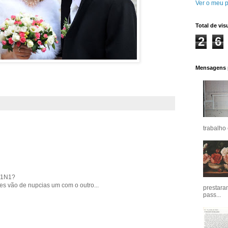
Ver o meu p
Total de vis
2
6
Mensagens 
trabalho 
 H1N1?
es vão de nupcias um com o outro...
prestara
pass...