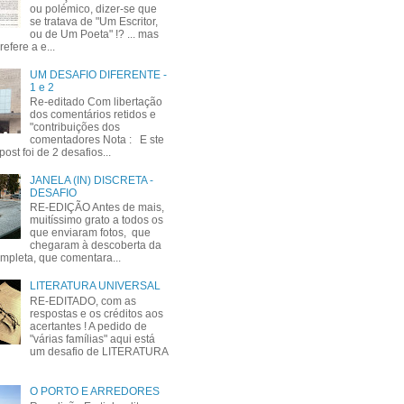
ou polémico, dizer-se que
se tratava de "Um Escritor,
ou de Um Poeta" !? ... mas
refere a e...
UM DESAFIO DIFERENTE -
1 e 2
Re-editado Com libertação
dos comentários retidos e
"contribuições dos
comentadores Nota : E ste
post foi de 2 desafios...
JANELA (IN) DISCRETA -
DESAFIO
RE-EDIÇÃO Antes de mais,
muitíssimo grato a todos os
que enviaram fotos, que
chegaram à descoberta da
mpleta, que comentara...
LITERATURA UNIVERSAL
RE-EDITADO, com as
respostas e os créditos aos
acertantes ! A pedido de
"várias famílias" aqui está
um desafio de LITERATURA
O PORTO E ARREDORES