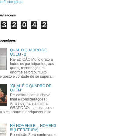
erfil completo
ualizações
3
2
0
4
2
populares
QUAL O QUADRO DE
QUEM - 2
RE-EDIÇÃO Muito grato a
todos os participantes, aos
quais, reconheço um
enorme esforço, muito
e gosto e vontade de se supera...
"QUAL É O QUADRO DE
QUEM"
Re-editado com a chave
final e considerações :
Antes de mais a minha
GRATIDÃO a todos que se
m a colaborar e enriquecer este
HÁ HOMENS E ... HOMENS
!!! (LITERATURA)
Re-edição Será controverso