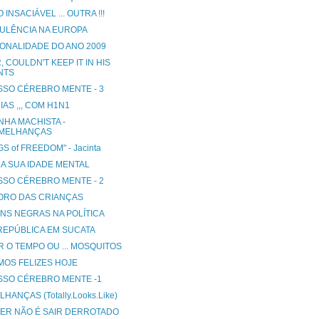
O INSACIÁVEL ... OUTRA !!!
ULÊNCIA NA EUROPA
ONALIDADE DO ANO 2009
, COULDN'T KEEP IT IN HIS
NTS
SSO CÉREBRO MENTE - 3
AS ,,, COM H1N1
NHA MACHISTA -
MELHANÇAS
S of FREEDOM" - Jacinta
 A SUA IDADE MENTAL
SSO CÉREBRO MENTE - 2
ORO DAS CRIANÇAS
NS NEGRAS NA POLÍTICA
REPÚBLICA EM SUCATA
R O TEMPO OU ... MOSQUITOS
MOS FELIZES HOJE
SSO CÉREBRO MENTE -1
HANÇAS (Totally.Looks.Like)
ER NÃO É SAIR DERROTADO