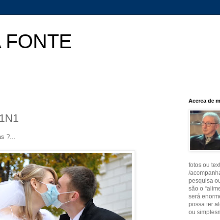
A FONTE
Acerca de m
H1N1
s ?...
fotos ou tex
/acompanha
pesquisa ou
são o “alim
será enorme
possa ter a
ou simplesm