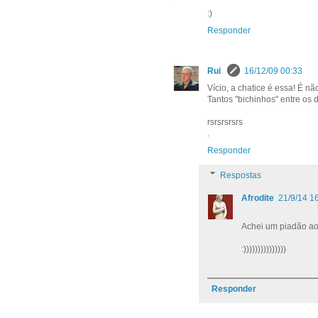
:)
Responder
Rui
16/12/09 00:33
Vício, a chatice é essa! É nã
Tantos "bichinhos" entre os do
rsrsrsrsrs
.
Responder
Respostas
Afrodite
21/9/14 1
Achei um piadão ao 
:)))))))))))))))
Responder