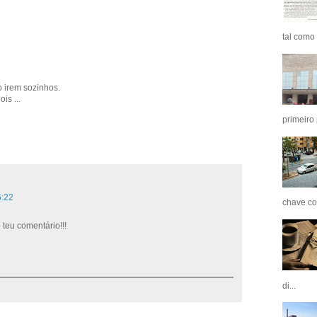
tal como 
o irem sozinhos.
is ...
primeiro 
6:22
chave co
teu comentário!!!
di...