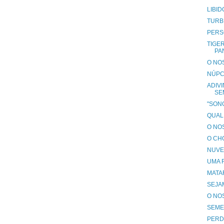
LIBID
TURB
PERS
TIGER
PA
O NO
NÚPCI
ADIVI
SE
"SONG
QUAL
O NO
O CH
NUVE
UMA 
MATA
SEJA
O NO
SEMEL
PERD