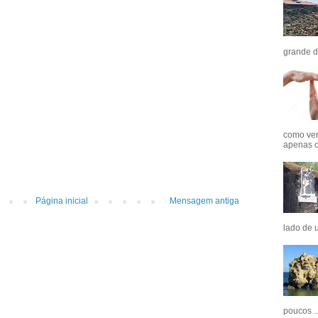
grande d
como ver
apenas o
Página inicial
Mensagem antiga
lado de u
poucos ..