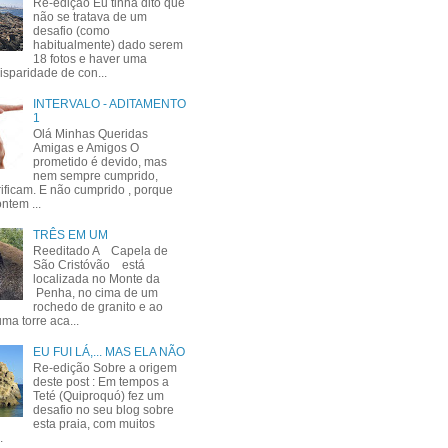
Re-edição Eu tinha dito que
não se tratava de um
desafio (como
habitualmente) dado serem
18 fotos e haver uma
isparidade de con...
INTERVALO - ADITAMENTO
1
Olá Minhas Queridas
Amigas e Amigos O
prometido é devido, mas
nem sempre cumprido,
ificam. E não cumprido , porque
ntem ...
TRÊS EM UM
Reeditado A Capela de
São Cristóvão está
localizada no Monte da
Penha, no cima de um
rochedo de granito e ao
ma torre aca...
EU FUI LÁ,... MAS ELA NÃO
Re-edição Sobre a origem
deste post : Em tempos a
Teté (Quiproquó) fez um
desafio no seu blog sobre
esta praia, com muitos
.