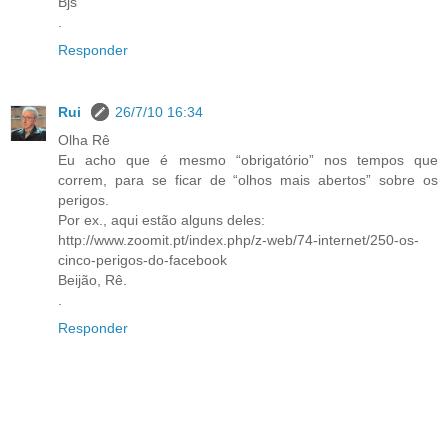
Bjs
.
Responder
Rui
26/7/10 16:34
Olha Rê
Eu acho que é mesmo “obrigatório” nos tempos que
correm, para se ficar de “olhos mais abertos” sobre os
perigos.
Por ex., aqui estão alguns deles:
http://www.zoomit.pt/index.php/z-web/74-internet/250-os-
cinco-perigos-do-facebook
Beijão, Rê.
.
Responder